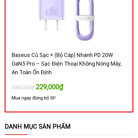
Baseus Củ Sạc + (Bộ Cáp) Nhanh PD 20W
GaN5 Pro – Sạc Điện Thoại Không Nóng Máy,
An Toàn Ổn Định
Giá
Giá
229,000
₫
338,000
₫
gốc
hiện
là:
tại
Mua ngay đừng bỏ lỡ!
338,000₫.
là:
229,000₫.
DANH MỤC SẢN PHẨM