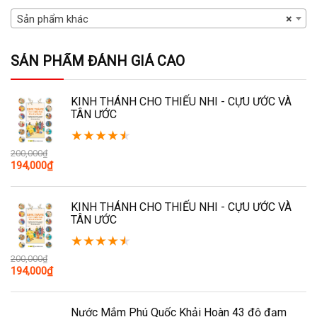
Sản phẩm khác
×
SẢN PHẨM ĐÁNH GIÁ CAO
KINH THÁNH CHO THIẾU NHI - CỰU ƯỚC VÀ
TÂN ƯỚC
★
★
★
★
★
200,000
₫
Giá
Giá
194,000
₫
gốc
hiện
là:
tại
200,000₫.
là:
KINH THÁNH CHO THIẾU NHI - CỰU ƯỚC VÀ
194,000₫.
TÂN ƯỚC
★
★
★
★
★
200,000
₫
Giá
Giá
194,000
₫
gốc
hiện
là:
tại
200,000₫.
là:
Nước Mắm Phú Quốc Khải Hoàn 43 độ đạm