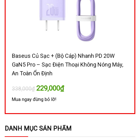
Baseus Củ Sạc + (Bộ Cáp) Nhanh PD 20W
GaN5 Pro – Sạc Điện Thoại Không Nóng Máy,
An Toàn Ổn Định
Giá
Giá
229,000
₫
338,000
₫
gốc
hiện
là:
tại
Mua ngay đừng bỏ lỡ!
338,000₫.
là:
229,000₫.
DANH MỤC SẢN PHẨM