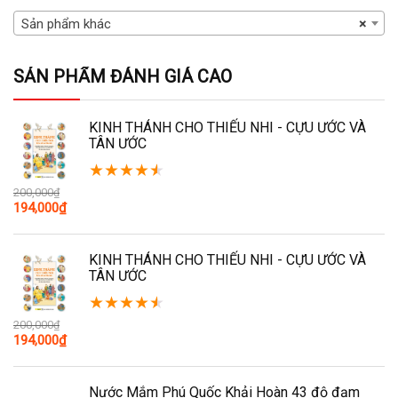
Sản phẩm khác
×
SẢN PHẨM ĐÁNH GIÁ CAO
KINH THÁNH CHO THIẾU NHI - CỰU ƯỚC VÀ
TÂN ƯỚC
★
★
★
★
★
200,000
₫
Giá
Giá
194,000
₫
gốc
hiện
là:
tại
200,000₫.
là:
KINH THÁNH CHO THIẾU NHI - CỰU ƯỚC VÀ
194,000₫.
TÂN ƯỚC
★
★
★
★
★
200,000
₫
Giá
Giá
194,000
₫
gốc
hiện
là:
tại
200,000₫.
là:
Nước Mắm Phú Quốc Khải Hoàn 43 độ đạm