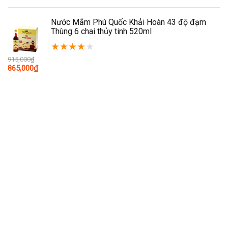
gốc
hiện
là:
tại
200,000₫.
là:
Nước Mắm Phú Quốc Khải Hoàn 43 độ đạm
194,000₫.
Thùng 6 chai thủy tinh 520ml
★
★
★
★
★
915,000
₫
Giá
Giá
865,000
₫
gốc
hiện
là:
tại
915,000₫.
là:
865,000₫.