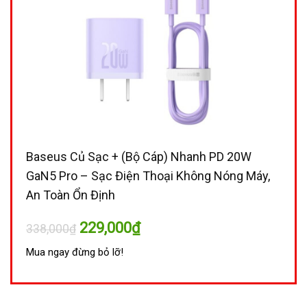
Baseus Củ Sạc + (Bộ Cáp) Nhanh PD 20W
GaN5 Pro – Sạc Điện Thoại Không Nóng Máy,
An Toàn Ổn Định
Giá
Giá
229,000
₫
338,000
₫
gốc
hiện
là:
tại
Mua ngay đừng bỏ lỡ!
338,000₫.
là:
229,000₫.