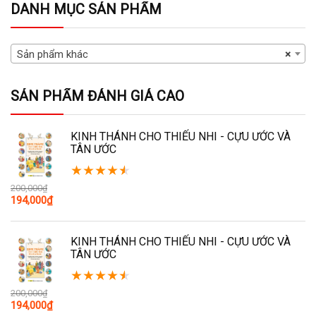
DANH MỤC SẢN PHẨM
Sản phẩm khác
×
SẢN PHẨM ĐÁNH GIÁ CAO
KINH THÁNH CHO THIẾU NHI - CỰU ƯỚC VÀ
TÂN ƯỚC
★
★
★
★
★
200,000
₫
Giá
Giá
194,000
₫
gốc
hiện
là:
tại
200,000₫.
là:
KINH THÁNH CHO THIẾU NHI - CỰU ƯỚC VÀ
194,000₫.
TÂN ƯỚC
★
★
★
★
★
200,000
₫
Giá
Giá
194,000
₫