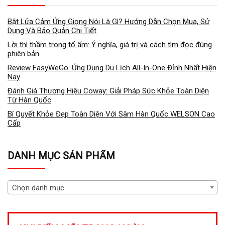
Bật Lửa Cảm Ứng Giọng Nói Là Gì? Hướng Dẫn Chọn Mua, Sử
Dụng Và Bảo Quản Chi Tiết
Lời thì thầm trong tổ ấm: Ý nghĩa, giá trị và cách tìm đọc đúng
phiên bản
Review EasyWeGo: Ứng Dụng Du Lịch All-In-One Đỉnh Nhất Hiện
Nay
Đánh Giá Thương Hiệu Coway: Giải Pháp Sức Khỏe Toàn Diện
Từ Hàn Quốc
Bí Quyết Khỏe Đẹp Toàn Diện Với Sâm Hàn Quốc WELSON Cao
Cấp
DANH MỤC SẢN PHẨM
Chọn danh mục