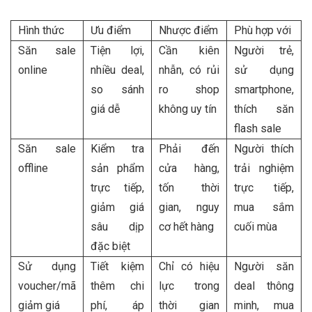
Hình thức
Ưu điểm
Nhược điểm
Phù hợp với
Săn sale
Tiện lợi,
Cần kiên
Người trẻ,
online
nhiều deal,
nhẫn, có rủi
sử dụng
so sánh
ro shop
smartphone,
giá dễ
không uy tín
thích săn
flash sale
Săn sale
Kiểm tra
Phải đến
Người thích
offline
sản phẩm
cửa hàng,
trải nghiệm
trực tiếp,
tốn thời
trực tiếp,
giảm giá
gian, nguy
mua sắm
sâu dịp
cơ hết hàng
cuối mùa
đặc biệt
Sử dụng
Tiết kiệm
Chỉ có hiệu
Người săn
voucher/mã
thêm chi
lực trong
deal thông
giảm giá
phí, áp
thời gian
minh, mua