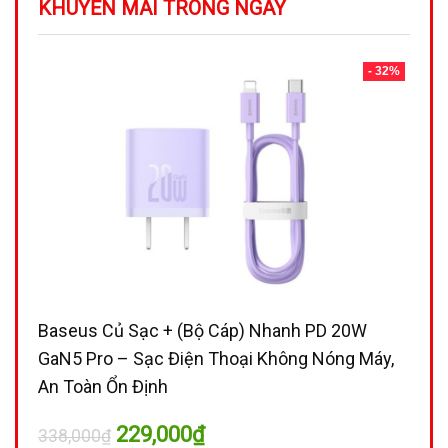
KHUYẾN MÃI TRONG NGÀY
- 32%
Baseus Củ Sạc + (Bộ Cáp) Nhanh PD 20W
GaN5 Pro – Sạc Điện Thoại Không Nóng Máy,
An Toàn Ổn Định
Giá
Giá
229,000
₫
338,000
₫